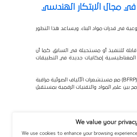
 ﻓﻲ ﻣﺠﺎﻝ
ﺍﻻﺑﺘﻜﺎﺭ ﺍﻟﻬﻨﺪﺳﻲ
ﻧﻮﻋﻴﺔ ﻓﻲ ﻗﺪﺭﺍﺕ ﻣﻮﺍﺩ ﺍﻟﺒﻨﺎﺀ. ﻭﻳﺴﺎﻋﺪ ﻫﺬﺍ ﺍﻟﺘﻄﻮﺭ
 ﻗﺎﺑﻠﺔ ﻟﻠﺘﻨﻔﻴﺬ ﺃﻭ ﻣﺴﺘﺤﻴﻠﺔ ﻓﻲ ﺍﻟﺴﺎﺑﻖ. ﻛﻤﺎ ﺃﻥ
ﺮ ﺍﻟﻤﻐﻨﺎﻃﻴﺴﻴﺔ ﺇﻣﻜﺎﻧﻴﺎﺕ
ﺟﺪﻳﺪﺓ ﻓﻲ ﺍﻟﺘﻄﺒﻴﻘﺎﺕ
BFRP
) ﻣﻊ ﻣﺴﺘﺸﻌﺮﺍﺕ ﺍﻷﻟﻴﺎﻑ ﺍﻟﻀﻮﺋﻴﺔ ﻣﺮﺍﻗﺒﺔ
ﺪﻣﺞ ﺑﻴﻦ ﻋﻠﻢ
ﺍﻟﻤﻮﺍﺩ ﻭﺍﻟﺘﻘﻨﻴﺎﺕ ﺍﻟﺮﻗﻤﻴﺔ ﺑﻤﺴﺘﻘﺒﻞ
We value your privac
We use cookies to enhance your browsing experience