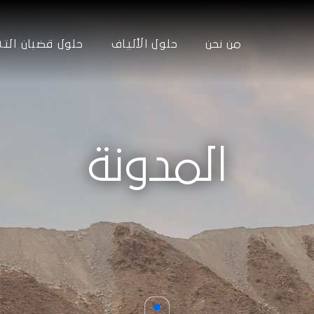
من نحن
حلول الألياف
حلول قضبان الت
ﺍﻟﻤﺪﻭﻧﺔ