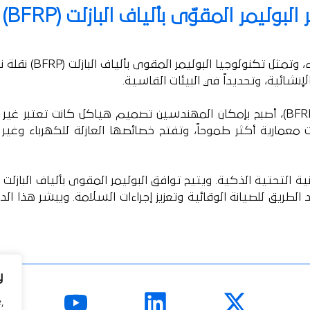
ﺍﻟﺒﻮﻟﻴﻤﺮ ﺍﻟﻤﻘﻮّﻯ ﺑﺄﻟﻴﺎﻑ ﺍﻟﺒﺎﺯﻟﺖ (
BFRP
)
 ﻭﺗﻤﺜﻞ ﺗﻜﻨﻮﻟﻮﺟﻴﺎ ﺍﻟﺒﻮﻟﻴﻤﺮ ﺍﻟﻤﻘﻮﻯ ﺑﺄﻟﻴﺎﻑ
ﺍﻟﺒﺎﺯﻟﺖ (
BFRP
) ﻧﻘﻠﺔ 
ﺸﺎﺋﻴﺔ، ﻭﺗﺤﺪﻳﺪﺍً ﻓﻲ ﺍﻟﺒﻴﺌﺎﺕ ﺍﻟﻘﺎﺳﻴﺔ.
BFR
)، ﺃﺻﺒﺢ ﺑﺈﻣﻜﺎﻥ ﺍﻟﻤﻬﻨﺪﺳﻴﻦ ﺗﺼﻤﻴﻢ ﻫﻴﺎﻛﻞ
ﻛﺎﻧﺖ ﺗﻌﺘﺒﺮ ﻏﻴﺮ
ﻣﻌﻤﺎﺭﻳﺔ ﺃﻛﺜﺮ ﻃﻤﻮﺣﺎً، ﻭﺗﻔﺘﺢ ﺧﺼﺎﺋﺼﻬﺎ ﺍﻟﻌﺎﺯﻟﺔ ﻟﻠﻜﻬﺮﺑﺎﺀ ﻭﻏﻴ
ﻴﺔ ﺍﻟﺘﺤﺘﻴﺔ ﺍﻟﺬﻛﻴﺔ. ﻭﻳﺘﻴﺢ ﺗﻮﺍﻓﻖ ﺍﻟﺒﻮﻟﻴﻤﺮ ﺍﻟﻤﻘﻮﻯ
ﺑﺄﻟﻴﺎﻑ ﺍﻟﺒﺎﺯﻟﺖ (
ﺍﻟﻄﺮﻳﻖ ﻟﻠﺼﻴﺎﻧﺔ ﺍﻟﻮﻗﺎﺋﻴﺔ ﻭﺗﻌﺰﻳﺰ ﺇﺟﺮﺍﺀﺍﺕ ﺍﻟﺴﻼﻣﺔ. ﻭﻳﺒﺸﺮ ﻫﺬﺍ ﺍﻟ
y
,