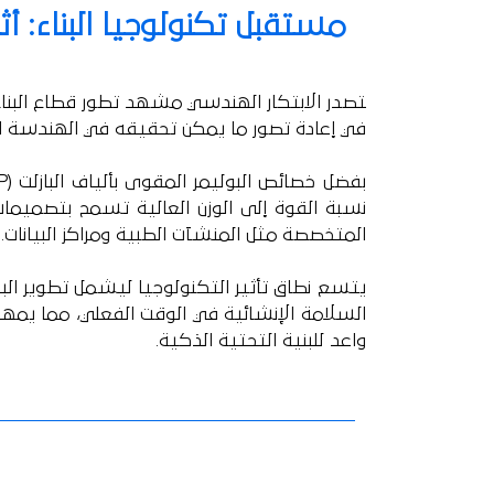
ﻣﺴﺘﻘﺒﻞ ﺗﻜﻨﻮﻟﻮﺟﻴﺎ ﺍﻟﺒﻨﺎﺀ: ﺃﺛﺮ 
ﺘﺼﺪﺭ ﺍﻻﺑﺘﻜﺎﺭ ﺍﻟﻬﻨﺪﺳﻲ ﻣﺸﻬﺪ ﺗﻄﻮﺭ ﻗﻄﺎﻉ ﺍﻟﺒﻨﺎﺀ،
ﻓﻲ ﺇﻋﺎﺩﺓ ﺗﺼﻮﺭ ﻣﺎ ﻳﻤﻜﻦ
ﺗﺤﻘﻴﻘﻪ ﻓﻲ ﺍﻟﻬﻨﺪﺳﺔ ﺍﻹﻧ
ﺑﻔﻀﻞ ﺧﺼﺎﺋﺺ ﺍﻟﺒﻮﻟﻴﻤﺮ ﺍﻟﻤﻘﻮﻯ ﺑﺄﻟﻴﺎﻑ ﺍﻟﺒﺎﺯﻟﺖ (
P
ﻧﺴﺒﺔ ﺍﻟﻘﻮﺓ ﺇﻟﻰ ﺍﻟﻮﺯﻥ ﺍﻟﻌﺎﻟﻴﺔ ﺗﺴﻤﺢ
ﺑﺘﺼﻤﻴﻤﺎﺕ 
ﺍﻟﻤﺘﺨﺼﺼﺔ ﻣﺜﻞ ﺍﻟﻤﻨﺸﺂﺕ ﺍﻟﻄﺒﻴﺔ ﻭﻣﺮﺍﻛﺰ ﺍﻟﺒﻴﺎﻧﺎﺕ.
ﻳﺘﺴﻊ ﻧﻄﺎﻕ ﺗﺄﺛﻴﺮ ﺍﻟﺘﻜﻨﻮﻟﻮﺟﻴﺎ ﻟﻴﺸﻤﻞ ﺗﻄﻮﻳﺮ ﺍﻟﺒﻨ
ﺍﻟﺴﻼﻣﺔ ﺍﻹﻧﺸﺎﺋﻴﺔ ﻓﻲ ﺍﻟﻮﻗﺖ
ﺍﻟﻔﻌﻠﻲ، ﻣﻤﺎ ﻳﻤﻬﺪ 
ﻭﺍﻋﺪ ﻟﻠﺒﻨﻴﺔ ﺍﻟﺘﺤﺘﻴﺔ ﺍﻟﺬﻛﻴﺔ.